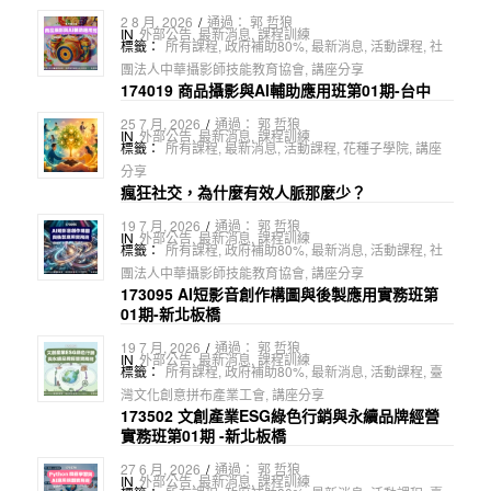
2 8 月, 2026
/
通過：
郭 哲狼
IN
外部公告
,
最新消息
,
課程訓練
標籤：
所有課程
,
政府補助80%
,
最新消息
,
活動課程
,
社
團法人中華攝影師技能教育協會
,
講座分享
174019 商品攝影與AI輔助應用班第01期-台中
25 7 月, 2026
/
通過：
郭 哲狼
IN
外部公告
,
最新消息
,
課程訓練
標籤：
所有課程
,
最新消息
,
活動課程
,
花種子學院
,
講座
分享
瘋狂社交，為什麼有效人脈那麼少？
19 7 月, 2026
/
通過：
郭 哲狼
IN
外部公告
,
最新消息
,
課程訓練
標籤：
所有課程
,
政府補助80%
,
最新消息
,
活動課程
,
社
團法人中華攝影師技能教育協會
,
講座分享
173095 AI短影音創作構圖與後製應用實務班第
01期-新北板橋
19 7 月, 2026
/
通過：
郭 哲狼
IN
外部公告
,
最新消息
,
課程訓練
標籤：
所有課程
,
政府補助80%
,
最新消息
,
活動課程
,
臺
灣文化創意拼布產業工會
,
講座分享
173502 文創產業ESG綠色行銷與永續品牌經營
實務班第01期 -新北板橋
27 6 月, 2026
/
通過：
郭 哲狼
IN
外部公告
,
最新消息
,
課程訓練