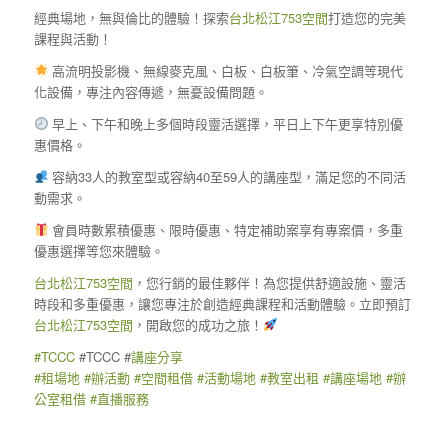
經典場地，無與倫比的體驗！探索
台北松江753空間
打造您的完美
課程與活動！
高流明投影機、無線麥克風、白板、白板筆、冷氣空調等現代
化設備，專注內容傳遞，無憂設備問題。
早上、下午和晚上多個時段靈活選擇，平日上下午更享特別優
惠價格。
容納33人的教室型或容納40至59人的講座型，滿足您的不同活
動需求。
會員時數累積優惠、限時優惠、特定補助案享有專案價，多重
優惠選擇等您來體驗。
台北松江753空間
，您行銷的最佳夥伴！為您提供舒適設施、靈活
時段和多重優惠，讓您專注於創造經典課程和活動體驗。立即預訂
台北松江753空間
，開啟您的成功之旅！
#TCCC
#TCCC #
講座分享
#租場地
#辦活動
#空間租借
#活動場地
#教室出租
#講座場地
#辦
公室租借
#直播服務