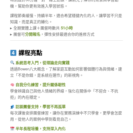
機，幫助你更有效進入學習狀態。
課程節奏緩慢、持續半年，適合希望穩健內化的人，讓學習不只是
知識，而是真正的轉化。
▸ 全期實體上課＋團督時數共
51小時
▸ 團督可
分開報名
，彈性安排最適合你的進修方式
課程亮點
系統思考入門，從理論走向實踐
透過Bowen八大概念，了解家庭互動如何影響個體行為與情緒，建
立「不是你錯，是系統在運作」的新視角。
自我分化練習，提升關係韌性
學會辨識自己與他人情緒的界線，強化在關係中「不迎合、不抗
拒」的內在穩定。
訪談團督支持，學習不再孤單
每次課後安排團督練習，讓你在實務演練中不只學會，更學會怎麼
用，從他人的案例中學到看見自己。
半年長程培養，支持深入內化