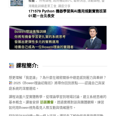
標籤：
所有課程
,
政府補助80%
,
最新消息
,
活動課程
,
臺
灣職能訓練產業工會
,
講座分享
171579 Python 機器學習與AI應用規劃實務班第
01期－台北長安
課程簡介:
想更理解「我是誰」？為什麼在親密關係中總是感到壓力與牽絆？
2025《Bowen理論初階班》將帶你回到原點——認識自己與家
庭系統的深層連結。
課程涵蓋六堂實體教學，從理論學習到現場討論，建立系統思維的
基本概念。課後安排
訪談團督
，透過實務對談與團體觀察，練習
如何用Bowen視角看見人際互動與情緒運作。
特別設計30分鐘一對一線上訪談，課前先了解你的背景與學習動