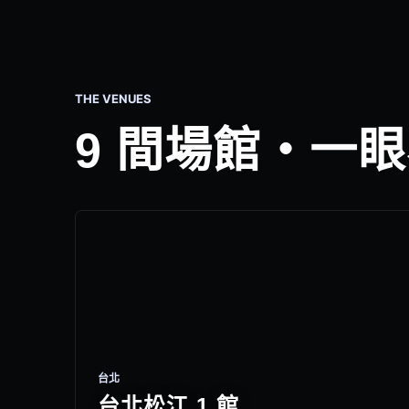
THE VENUES
9 間場館・一
台北
台北松江 1 館