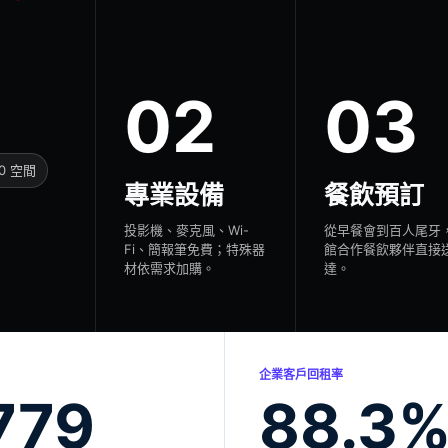
02
03
40 空間
專業設備
餐飲預訂
投影機、麥克風、Wi-
從早餐會到百人尾牙
Fi、簡報筆免費；特殊器
館合作餐飲夥伴直接
材依需求加購。
達。
企業客戶回租率
779
88.3