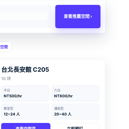
查看推薦空間 ›
個空間
台北
‹
›
台北長安館 C205
10 坪
平日
六日
NT500/hr
NT600/hr
教室型
講座型
12~24 人
20~40 人
查看空間頁
立即預訂