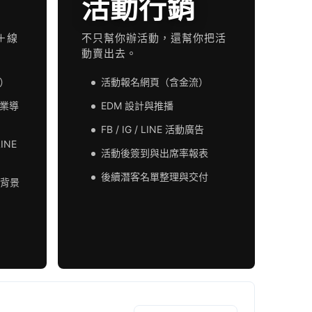
活動行銷
＋線
不只幫你辦活動，還幫你把活
動賣出去。
換）
活動報名網頁（含金流）
 專業導
EDM 設計與推播
FB / IG / LINE 活動廣告
LINE
活動後簽到與出席率報表
後續潛客名單整理與交付
背景