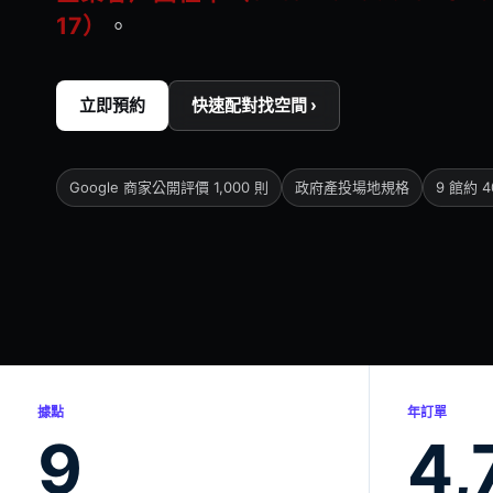
17）
。
立即預約
快速配對找空間 ›
Google 商家公開評價 1,000 則
政府產投場地規格
9 館約 
據點
年訂單
9
4,