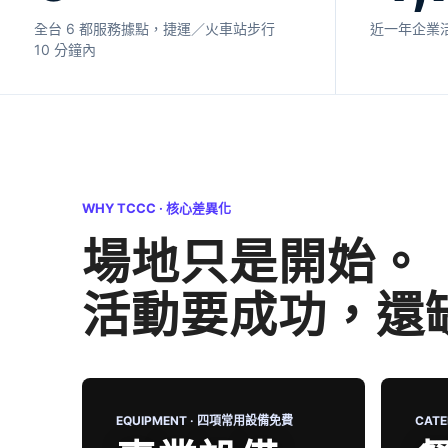
全台 6 都服務據點，捷運／火車站步行
近一年企業
10 分鐘內
WHY TCCC · 核心差異化
場地只是開始。
活動要成功，還
EQUIPMENT · 四項常用設備免費
CAT