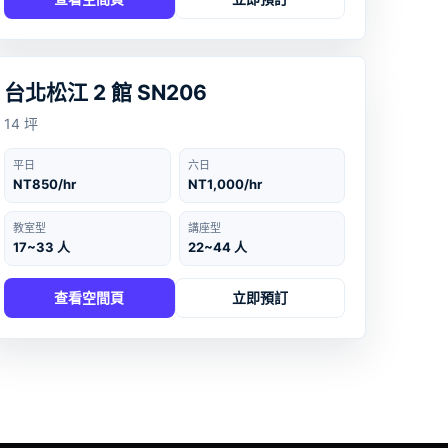
台北
‹
›
台北松江 2 館 SN206
14 坪
平日
六日
NT850/hr
NT1,000/hr
教室型
講座型
17~33 人
22~44 人
查看空間頁
立即預訂