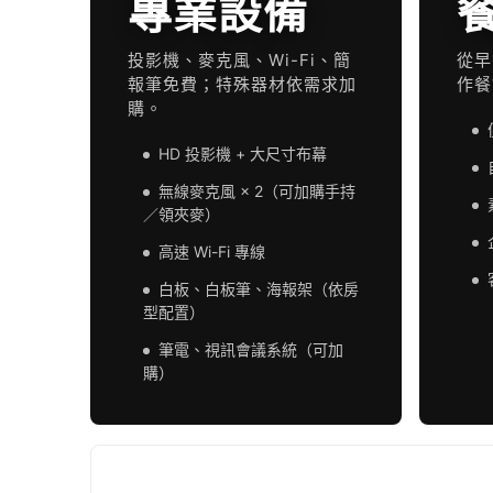
專業設備
投影機、麥克風、Wi-Fi、簡
從早
報筆免費；特殊器材依需求加
作餐
購。
HD 投影機 + 大尺寸布幕
無線麥克風 × 2（可加購手持
／領夾麥）
高速 Wi-Fi 專線
白板、白板筆、海報架（依房
型配置）
筆電、視訊會議系統（可加
購）