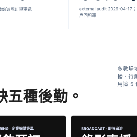
活動實際訂單筆數
external audit 2026-04-
戶回租率
多數場
播、行
用追 5
缺五種後勤。
ERING · 企業採購簽單
BROADCAST · 即時串流