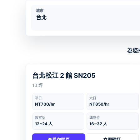
城市
為您
台北
‹
›
台北松江 2 館 SN205
10 坪
平日
六日
NT700/hr
NT850/hr
教室型
講座型
12~24 人
16~32 人
查看空間頁
立即預訂