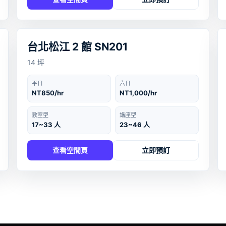
台北
‹
›
台北松江 2 館 SN201
14 坪
平日
六日
NT850/hr
NT1,000/hr
教室型
講座型
17~33 人
23~46 人
查看空間頁
立即預訂