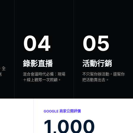
04
05
錄影直播
活動行銷
，全
送
混合會議時代必備：現場
不只幫你辦活動，還幫你
＋線上觀眾一次照顧。
把活動賣出去。
GOOGLE 商家公開評價
%
1,000