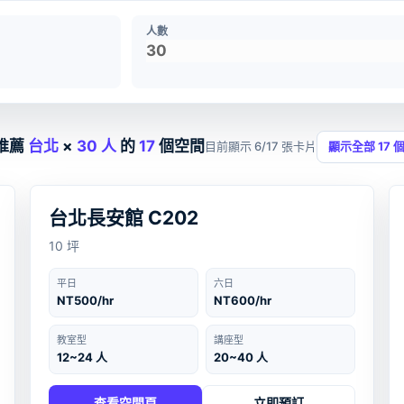
人數
推薦
台北
×
30 人
的
17
個空間
目前顯示 6/17 張卡片
顯示全部 17 
台北
‹
›
台北長安館 C202
10 坪
平日
六日
NT500/hr
NT600/hr
教室型
講座型
12~24 人
20~40 人
查看空間頁
立即預訂