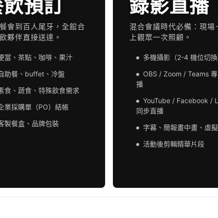
餐飲預訂
錄影直播
餐會到百人尾牙，全館合
混合會議時代必備：現場
飲夥伴直接送達。
上觀眾一次照顧。
便當、茶點、咖啡、果汁
多機攝影（2-4 機位切
自助餐、buffet、冷盤
OBS / Zoom / Teams
播
素食、蔬食、特殊飲食需求
YouTube / Facebook / 
企業採購單（PO）結帳
同步直播
客製餐盒、品牌包裝
字幕、簡報畫中畫、虛擬
活動後剪輯精華片段