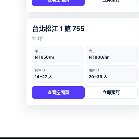
台北
‹
›
台北松江 1 館 755
12 坪
平日
六日
NT650/hr
NT800/hr
教室型
講座型
14~27 人
20~39 人
查看空間頁
立即預訂