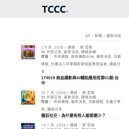
All
/
新聞
/
最新消息
2 8 月, 2026
/
通過：
郭 哲狼
IN
外部公告
,
最新消息
,
課程訓練
標籤：
所有課程
,
政府補助80%
,
最新消息
,
活動
課程
,
社團法人中華攝影師技能教育協會
,
講座分
享
174019 商品攝影與AI輔助應用班第01期-台
中
25 7 月, 2026
/
通過：
郭 哲狼
IN
外部公告
,
最新消息
,
課程訓練
標籤：
所有課程
,
最新消息
,
活動課程
,
花種子學
院
,
講座分享
瘋狂社交，為什麼有效人脈那麼少？
19 7 月, 2026
/
通過：
郭 哲狼