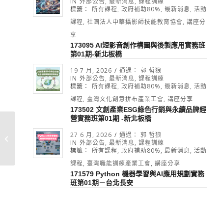
IN
外部公告
,
最新消息
,
課程訓練
標籤：
所有課程
,
政府補助80%
,
最新消息
,
活動
課程
,
社團法人中華攝影師技能教育協會
,
講座分
享
173095 AI短影音創作構圖與後製應用實務班
第01期-新北板橋
19 7 月, 2026
/
通過：
郭 哲狼
IN
外部公告
,
最新消息
,
課程訓練
標籤：
所有課程
,
政府補助80%
,
最新消息
,
活動
課程
,
臺灣文化創意拼布產業工會
,
講座分享
173502 文創產業ESG綠色行銷與永續品牌經
營實務班第01期 -新北板橋
27 6 月, 2026
/
通過：
郭 哲狼
受保護的內容: 20220401 公告
IN
外部公告
,
最新消息
,
課程訓練
標籤：
所有課程
,
政府補助80%
,
最新消息
,
活動
課程
,
臺灣職能訓練產業工會
,
講座分享
171579 Python 機器學習與AI應用規劃實務
班第01期－台北長安