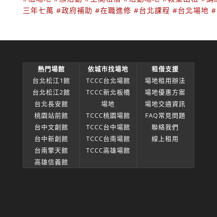
三年七萬
#政府補助
#在職進修
#台北課程
#台北場地
熱門場館
依城市找場地
租借支援
台北松江1館
TCCC台北場館
場地租用辦法
台北松江2館
TCCC新北板橋
場地優惠方案
台北長安館
場地
場地交通資訊
桃園站前館
TCCC桃園場館
FAQ常見問題
台中文創館
TCCC台中場館
聯絡我們
台中新創館
TCCC台南場館
線上租用
台南擎天館
TCCC高雄場館
高雄信義館