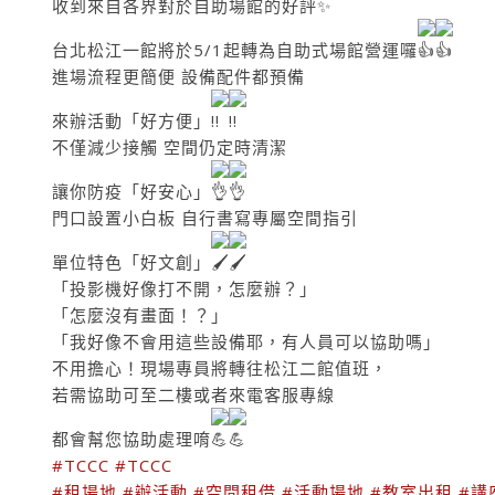
收到來自各界對於自助場館的好評
台北松江一館將於5/1起轉為自助式場館營運囉
進場流程更簡便 設備配件都預備
來辦活動「好方便」
不僅減少接觸 空間仍定時清潔
讓你防疫「好安心」
門口設置小白板 自行書寫專屬空間指引
單位特色「好文創」
「投影機好像打不開，怎麼辦？」
「怎麼沒有畫面！？」
「我好像不會用這些設備耶，有人員可以協助嗎」
不用擔心！現場專員將轉往松江二館值班，
若需協助可至二樓或者來電客服專線
都會幫您協助處理唷
#TCCC
#TCCC
#租場地
#辦活動
#空間租借
#活動場地
#教室出租
#講