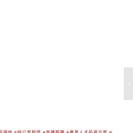
座場地
#辦公室租借
#直播服務
#產業人才投資方案
#