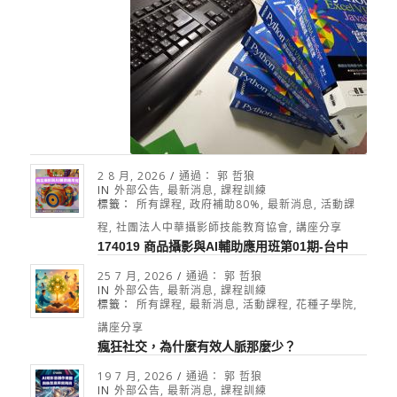
2 8 月, 2026
/
通過：
郭 哲狼
IN
外部公告
,
最新消息
,
課程訓練
標籤：
所有課程
,
政府補助80%
,
最新消息
,
活動課
程
,
社團法人中華攝影師技能教育協會
,
講座分享
174019 商品攝影與AI輔助應用班第01期-台中
25 7 月, 2026
/
通過：
郭 哲狼
IN
外部公告
,
最新消息
,
課程訓練
標籤：
所有課程
,
最新消息
,
活動課程
,
花種子學院
,
講座分享
瘋狂社交，為什麼有效人脈那麼少？
19 7 月, 2026
/
通過：
郭 哲狼
IN
外部公告
,
最新消息
,
課程訓練