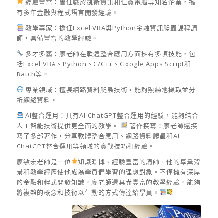
經驗豐富：曾任職於凱衛資訊和仁寶電腦等知名企業，擁
有多年金融與程式語言開發經驗。
教學專家：擔任Excel VBA與Python金融資訊爬蟲課程講
師，具備豐富的教學經驗。
多才多藝：廖老師在軟體整合應用方面擁有多項技能，包
括Excel VBA、Python、C/C++、Google Apps Script和
Batch等。
專業領域：擅長網路資料爬蟲技術，能夠熟練地擷取並分
析網絡資料。
AI整合運用：具有AI ChatGPT整合運用的經驗，能夠結合
人工智能技術提供更全面的教學。
著作撰寫：廖老師還撰
寫了多部著作，分享軟體整合應用、網路資料爬蟲和AI
ChatGPT整合運用等領域的實戰技巧和經驗。
廖敏宏老師是一位
知識淵博、經驗豐富的講師，他的專業背
景和教學經歷使他成為學員們學習的理想對象。不僅擁有深厚
的金融和程式開發知識，廖老師還具備豐富的教學經驗，能夠
將複雜的概念和技術以生動的方式傳達給學員。