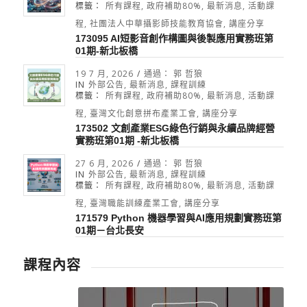
標籤：
所有課程
,
政府補助80%
,
最新消息
,
活動課
程
,
社團法人中華攝影師技能教育協會
,
講座分享
173095 AI短影音創作構圖與後製應用實務班第
01期-新北板橋
19 7 月, 2026
/
通過：
郭 哲狼
IN
外部公告
,
最新消息
,
課程訓練
標籤：
所有課程
,
政府補助80%
,
最新消息
,
活動課
程
,
臺灣文化創意拼布產業工會
,
講座分享
173502 文創產業ESG綠色行銷與永續品牌經營
實務班第01期 -新北板橋
27 6 月, 2026
/
通過：
郭 哲狼
IN
外部公告
,
最新消息
,
課程訓練
標籤：
所有課程
,
政府補助80%
,
最新消息
,
活動課
程
,
臺灣職能訓練產業工會
,
講座分享
171579 Python 機器學習與AI應用規劃實務班第
01期－台北長安
課程內容