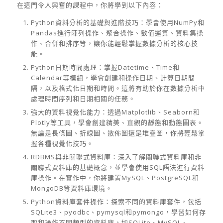
在這門令人興奮的課程中，你將學到以下內容：
Python資料分析的基礎與進階技巧：學會使用NumPy和
Pandas進行陣列操作、聚合操作、數值運算、資料集操
作、合併和排序等，讓你能輕鬆掌握數據分析的核心技
能。
Python日期時間處理：掌握Datetime、Time和
Calendar等模組，學會創建和操作日期、計算日期間
隔，以及格式化日期和時間。這將有助於你在數據分析中
處理時間序列和日期相關的任務。
強大的資料視覺化能力：透過Matplotlib、Seaborn和
Plotly等工具，學會創建精美、直觀的靜態和動態圖表。
無論是長條圖、折線圖、散佈圖還是堆疊圖，你將輕鬆掌
握各種視覺化技巧。
RDBMS與非關聯式資料庫：深入了解關聯式資料庫和非
關聯式資料庫的基礎概念，並學會使用SQL語法進行資料
庫操作。在實作中，你將建置MySQL、PostgreSQL和
MongoDB等資料庫環境。
Python資料庫套件操作：探索不同的資料庫套件，包括
SQLite3、pyodbc、pymysql和pymongo，學習如何存
取和操作不同類型的資料庫，如SQLite、MySQL、