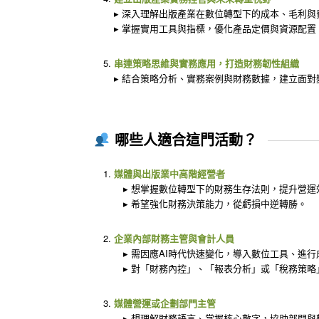
▸ 深入理解出版產業在數位轉型下的成本、毛利與
▸ 掌握實用工具與指標，優化產品定價與資源配置
串連策略思維與實務應用，打造財務韌性組織
▸ 結合策略分析、實務案例與財務數據，建立面
哪些人適合這門活動？
媒體與出版業中高階經營者
▸ 想掌握數位轉型下的財務生存法則，提升營運
▸ 希望強化財務決策能力，從虧損中逆轉勝。
企業內部財務主管與會計人員
▸ 需因應AI時代快速變化，導入數位工具、進
▸ 對「財務內控」、「報表分析」或「稅務策略
媒體營運或企劃部門主管
▸ 想理解財務語言、掌握核心數字，協助部門與