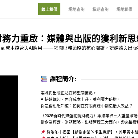
線上租借
場地查詢
檔期查詢
場地租借
財務力重啟：媒體與出版的獲利新思
到成本控管與AI應用 —— 揭開財務策略的核心關鍵，讓媒體與出
課程簡介:
媒體與出版正站在轉型關鍵點。
AI快速崛起、內容成本上升、獲利壓力倍增，
你是否也想知道：如何在有限資源中創造最大效益？
《2025新時代媒體關鍵財務力》集結業界三大重量級講
從企業經營、財務策略、出版管理三大面向，帶來最實
龔汝沁｜揭密【虧損企業的求生戰術】，善用資本