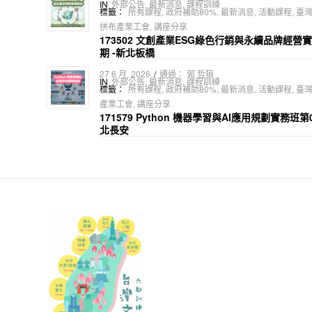
IN
外部公告
,
最新消息
,
課程訓練
標籤：
所有課程
,
政府補助80%
,
最新消息
,
活動課程
,
臺
拼布產業工會
,
講座分享
173502 文創產業ESG綠色行銷與永續品牌經營實
期 -新北板橋
27 6 月, 2026
/
通過：
郭 哲狼
IN
外部公告
,
最新消息
,
課程訓練
標籤：
所有課程
,
政府補助80%
,
最新消息
,
活動課程
,
臺
產業工會
,
講座分享
171579 Python 機器學習與AI應用規劃實務班
北長安