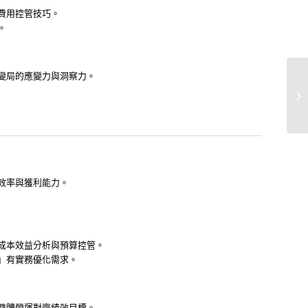
費用控管技巧。
。
對變局的應變力與洞察力。
效率與獲利能力。
行成本效益分析與預算控管。
」有實務優化需求。
整體營運對齊績效目標。