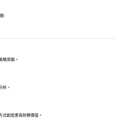
鐘)
策略突圍。
分析。
新方式創造更高財務價值。