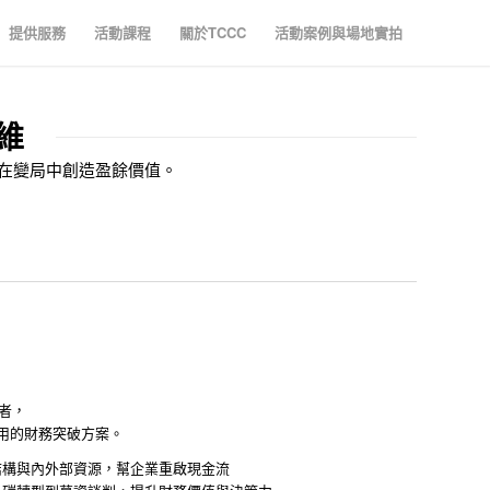
提供服務
活動課程
關於TCCC
活動案例與場地實拍
維
版在變局中創造盈餘價值。
者，
用的財務突破方案。
結構與內外部資源，幫企業重啟現金流