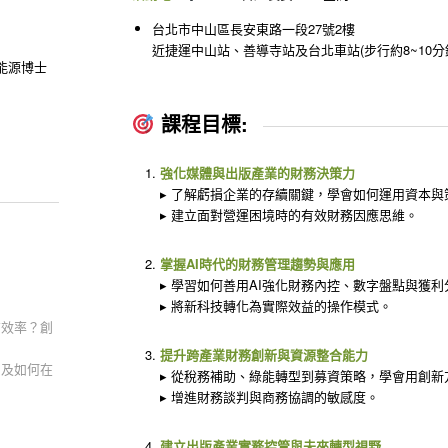
台北市中山區長安東路一段27號2樓
近捷運中山站、善導寺站及台北車站(步行約8~10分
能源博士
課程目標:
強化媒體與出版產業的財務決策力
▸ 了解虧損企業的存續關鍵，學會如何運用資本與
▸ 建立面對營運困境時的有效財務因應思維。
掌握AI時代的財務管理趨勢與應用
▸ 學習如何善用AI強化財務內控、數字盤點與獲利
▸ 將新科技轉化為實際效益的操作模式。
有效率？創
提升跨產業財務創新與資源整合能力
，及如何在
▸ 從稅務補助、綠能轉型到募資策略，學會用創
▸ 增進財務談判與商務協調的敏感度。
建立出版產業實務控管與未來轉型視野