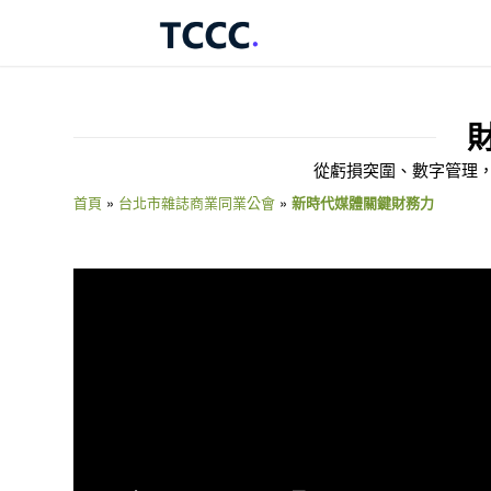
從虧損突圍、數字管理，
首頁
»
台北市雜誌商業同業公會
»
新時代媒體關鍵財務力