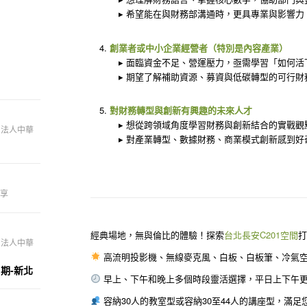
▸ 希望能在與財務部溝通時，更具專業與影響力
創業者或中小企業經營者（特別是內容產業）
▸ 面臨資金不足、營運壓力，亟需學習「如何活
▸ 期望了解補助資源、募資與低碳轉型的可行財
對財務轉型與創新有興趣的未來人才
▸ 想從跨領域角度學習財務與創新結合的實戰觀
團法人中華
▸ 對產業轉型、數據財務、商業模式創新感到好
享
經典場地，無與倫比的體驗！探索
台北長安C201空間
團法人中華
高流明投影機、無線麥克風、白板、白板筆、冷氣空
1期-新北
早上、下午和晚上多個時段靈活選擇，平日上下午
容納30人的教室型或容納30至44人的講座型，滿