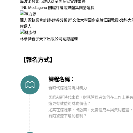
龔汝沁
台北市雜誌商業同業公會理事長
TNL Mediagene 關鍵評論網媒體集團營運長
陳力源
執業會計師\證券分析師\文化大學國企系兼任副教授\北科大
候選人
林彥傑
親子天下出版公司副總經理
【報名方式】
課程名稱：
新時代媒體關鍵財務力
因應AI新時代來臨，財務管理者如何在工作上更
造更有效益的財務價值？
尤其在媒體業、出版業，更需懂成本與費用控管
有限資源下增加獲利？