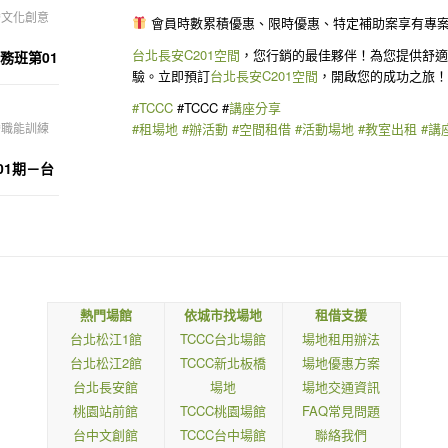
灣文化創意
會員時數累積優惠、限時優惠、特定補助案享有專
台北長安C201空間
，您行銷的最佳夥伴！為您提供舒
務班第01
驗。立即預訂
台北長安C201空間
，開啟您的成功之旅
#TCCC
#TCCC #
講座分享
#租場地
#辦活動
#空間租借
#活動場地
#教室出租
#講
灣職能訓練
第01期－台
熱門場館
依城市找場地
租借支援
台北松江1館
TCCC台北場館
場地租用辦法
台北松江2館
TCCC新北板橋
場地優惠方案
台北長安館
場地
場地交通資訊
桃園站前館
TCCC桃園場館
FAQ常見問題
台中文創館
TCCC台中場館
聯絡我們