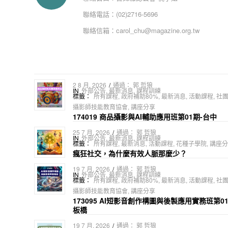
聯絡電話：
(02)2716-5696
聯絡信箱：
carol_chu@magazine.org.tw
2 8 月, 2026
/
通過：
郭 哲狼
IN
外部公告
,
最新消息
,
課程訓練
標籤：
所有課程
,
政府補助80%
,
最新消息
,
活動課程
,
社
攝影師技能教育協會
,
講座分享
174019 商品攝影與AI輔助應用班第01期-台中
25 7 月, 2026
/
通過：
郭 哲狼
IN
外部公告
,
最新消息
,
課程訓練
標籤：
所有課程
,
最新消息
,
活動課程
,
花種子學院
,
講座分
瘋狂社交，為什麼有效人脈那麼少？
19 7 月, 2026
/
通過：
郭 哲狼
IN
外部公告
,
最新消息
,
課程訓練
標籤：
所有課程
,
政府補助80%
,
最新消息
,
活動課程
,
社
攝影師技能教育協會
,
講座分享
173095 AI短影音創作構圖與後製應用實務班第0
板橋
19 7 月, 2026
/
通過：
郭 哲狼