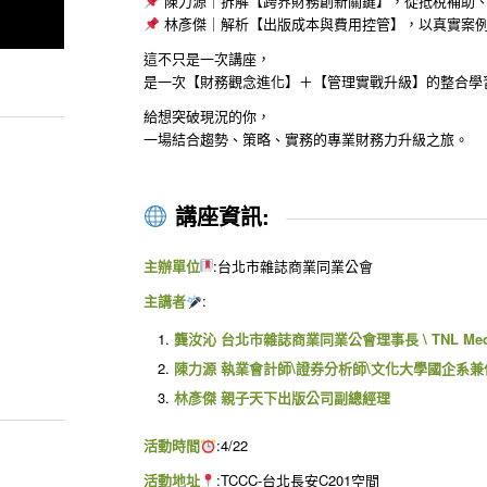
陳力源｜拆解【跨界財務創新關鍵】，從抵稅補助
林彥傑｜解析【出版成本與費用控管】，以真實案
這不只是一次講座，
是一次【財務觀念進化】＋【管理實戰升級】的整合學
給想突破現況的你，
一場結合趨勢、策略、實務的專業財務力升級之旅。
講座資訊:
主辦單位
:台北市雜誌商業同業公會
主講者
:
龔汝沁 台北市雜誌商業同業公會理事長 \ TNL Me
陳力源 執業會計師\證券分析師\文化大學國企系
林彥傑 親子天下出版公司副總經理
活動時間
:4/22
活動地址
:TCCC-台北長安C201空間