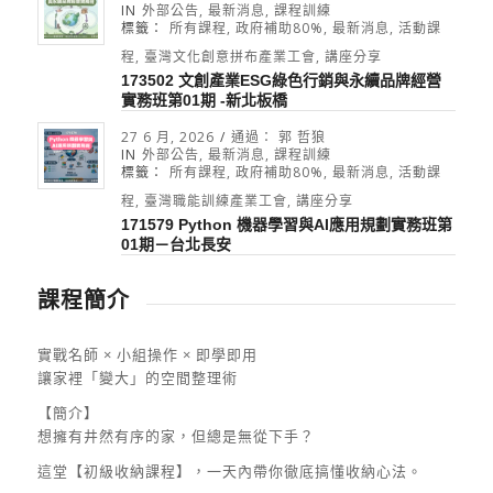
IN
外部公告
,
最新消息
,
課程訓練
標籤：
所有課程
,
政府補助80%
,
最新消息
,
活動課
程
,
臺灣文化創意拼布產業工會
,
講座分享
173502 文創產業ESG綠色行銷與永續品牌經營
實務班第01期 -新北板橋
27 6 月, 2026
/
通過：
郭 哲狼
IN
外部公告
,
最新消息
,
課程訓練
標籤：
所有課程
,
政府補助80%
,
最新消息
,
活動課
程
,
臺灣職能訓練產業工會
,
講座分享
171579 Python 機器學習與AI應用規劃實務班第
01期－台北長安
課程簡介
實戰名師 × 小組操作 × 即學即用
讓家裡「變大」的空間整理術
【簡介】
想擁有井然有序的家，但總是無從下手？
這堂【初級收納課程】，一天內帶你徹底搞懂收納心法。