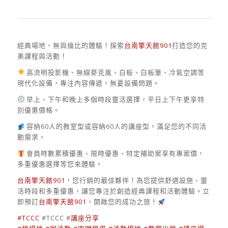
經典場地，無與倫比的體驗！探索
台南擎天館901
打造您的完
美課程與活動！
高流明投影機、無線麥克風、白板、白板筆、冷氣空調等
現代化設備，專注內容傳遞，無憂設備問題。
早上、下午和晚上多個時段靈活選擇，平日上下午更享特
別優惠價格。
容納60人的教室型或容納60人的講座型，滿足您的不同活
動需求。
會員時數累積優惠、限時優惠、特定補助案享有專案價，
多重優惠選擇等您來體驗。
台南擎天館901
，您行銷的最佳夥伴！為您提供舒適設施、靈
活時段和多重優惠，讓您專注於創造經典課程和活動體驗。立
即預訂
台南擎天館901
，開啟您的成功之旅！
#TCCC
#TCCC #
講座分享