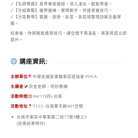
✓【名師帶路】業界專家親授，深入淺出，輕鬆學會。
✓【分組實戰】邊學邊練，實際動手，快速掌握技巧。
✓【分區教學】客廳、廚房、臥室，各區域整理訣竅全盤掌
握。
結束後，你將輕鬆應用技巧，讓空間不再凌亂、居家質感立即
提升。
講座資訊:
主辦單位
:中華民國家事職業認證協會 PHCA
主講者
:欣宜老師、阿好教練
活動時間
:04/17(四)-台南
活動地址
:TCCC-台南擎天館901空間
台南市東區中華東路二段77號9樓之3
(近南紡夢時代)