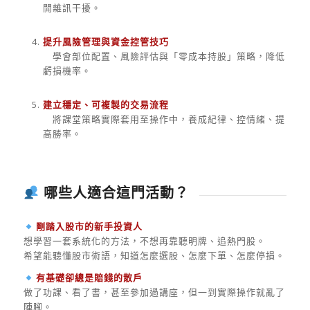
開雜訊干擾。
提升風險管理與資金控管技巧
學會部位配置、風險評估與「零成本持股」策略，降低
虧損機率。
建立穩定、可複製的交易流程
將課堂策略實際套用至操作中，養成紀律、控情緒、提
高勝率。
哪些人適合這門活動？
剛踏入股市的新手投資人
想學習一套系統化的方法，不想再靠聽明牌、追熱門股。
希望能聽懂股市術語，知道怎麼選股、怎麼下單、怎麼停損。
有基礎卻總是賠錢的散戶
做了功課、看了書，甚至參加過講座，但一到實際操作就亂了
陣腳。