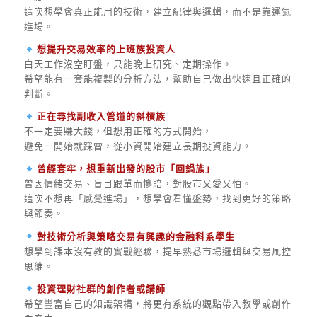
這次想學會真正能用的技術，建立紀律與邏輯，而不是靠運氣
進場。
想提升交易效率的上班族投資人
白天工作沒空盯盤，只能晚上研究、定期操作。
希望能有一套能複製的分析方法，幫助自己做出快速且正確的
判斷。
正在尋找副收入管道的斜槓族
不一定要賺大錢，但想用正確的方式開始，
避免一開始就踩雷，從小資開始建立長期投資能力。
曾經套牢，想重新出發的股市「回鍋族」
曾因情緒交易、盲目跟單而慘賠，對股市又愛又怕。
這次不想再「感覺進場」，想學會看懂盤勢，找到更好的策略
與節奏。
對技術分析與策略交易有興趣的金融科系學生
想學到課本沒有教的實戰經驗，提早熟悉市場邏輯與交易風控
思維。
投資理財社群的創作者或講師
希望豐富自己的知識架構，將更有系統的觀點帶入教學或創作