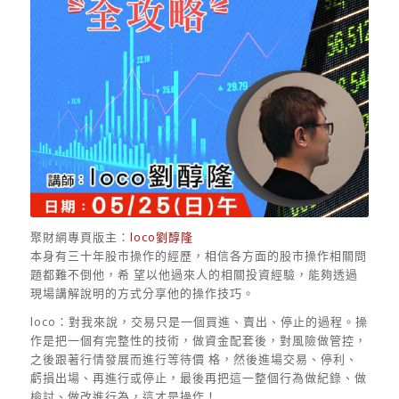
聚財網專頁版主：
loco劉醇隆
本身有三十年股市操作的經歷，相信各方面的股市操作相關問
題都難不倒他，希 望以他過來人的相關投資經驗，能夠透過
現場講解說明的方式分享他的操作技巧。
loco：對我來說，交易只是一個買進、賣出、停止的過程。操
作是把一個有完整性的技術，做資金配套後，對風險做管控，
之後跟著行情發展而進行等待價 格，然後進場交易、停利、
虧損出場、再進行或停止，最後再把這一整個行為做紀錄、做
檢討、做改進行為，這才是操作！