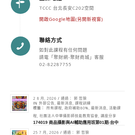
TCCC 台北長安C202空間
開啟Google地圖(另開新視窗)
聯絡方式
如對此課程有任何問題
請電「聚財網-聚財商城」客服
02-82287755
2 8 月, 2026
/
通過：
郭 哲狼
IN
外部公告
,
最新消息
,
課程訓練
標籤：
所有課程
,
政府補助80%
,
最新消息
,
活動課
程
,
社團法人中華攝影師技能教育協會
,
講座分享
174019 商品攝影與AI輔助應用班第01期-台中
25 7 月, 2026
/
通過：
郭 哲狼