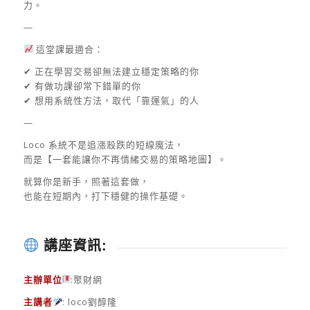
力。
—
這堂課最適合：
✔ 正在學習交易卻無法建立穩定策略的你
✔ 有做功課卻常下錯單的你
✔ 想用系統性方法，取代「靠運氣」的人
—
Loco 系統不是追漲殺跌的短線魔法，
而是【一套能讓你不再情緒交易的策略地圖】。
就算你是新手，照著這套做，
也能在短期內，打下穩健的操作基礎。
講座資訊:
主辦單位
:聚財網
主講者
: loco劉醇隆