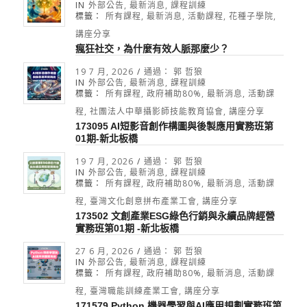
IN
外部公告
,
最新消息
,
課程訓練
標籤：
所有課程
,
最新消息
,
活動課程
,
花種子學院
,
講座分享
瘋狂社交，為什麼有效人脈那麼少？
19 7 月, 2026
/
通過：
郭 哲狼
IN
外部公告
,
最新消息
,
課程訓練
標籤：
所有課程
,
政府補助80%
,
最新消息
,
活動課
程
,
社團法人中華攝影師技能教育協會
,
講座分享
173095 AI短影音創作構圖與後製應用實務班第
01期-新北板橋
19 7 月, 2026
/
通過：
郭 哲狼
IN
外部公告
,
最新消息
,
課程訓練
標籤：
所有課程
,
政府補助80%
,
最新消息
,
活動課
程
,
臺灣文化創意拼布產業工會
,
講座分享
173502 文創產業ESG綠色行銷與永續品牌經營
實務班第01期 -新北板橋
27 6 月, 2026
/
通過：
郭 哲狼
IN
外部公告
,
最新消息
,
課程訓練
標籤：
所有課程
,
政府補助80%
,
最新消息
,
活動課
程
,
臺灣職能訓練產業工會
,
講座分享
171579 Python 機器學習與AI應用規劃實務班第