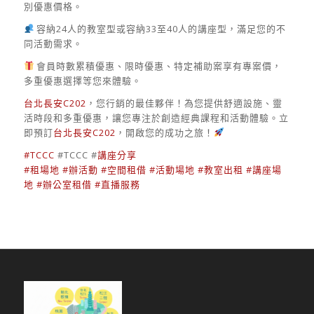
別優惠價格。
容納24人的教室型或容納33至40人的講座型，滿足您的不
同活動需求。
會員時數累積優惠、限時優惠、特定補助案享有專案價，
多重優惠選擇等您來體驗。
台北長安C202
，您行銷的最佳夥伴！為您提供舒適設施、靈
活時段和多重優惠，讓您專注於創造經典課程和活動體驗。立
即預訂
台北長安C202
，開啟您的成功之旅！
#TCCC
#TCCC #
講座分享
#租場地
#辦活動
#空間租借
#活動場地
#教室出租
#講座場
地
#辦公室租借
#直播服務