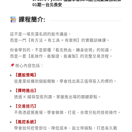
01期－台北長安
課程簡介:
這不是一場充滿名詞的股市講座，
而是一門【有方法 × 有工具 × 有案例】的實戰訓練課。
你會學到的，不是那種「看完熱血，轉身迷惘」的知識，
而是一套【能操作、能驗證、能複製】的完整交易流程。
核心內容包括：
▸
【選股策略】
從產業結構到個股關聯，學會找出真正值得投入的標的。
▸
【擇時進出】
透過 K 線與型態判讀，掌握進出場的關鍵節點。
▸
【交易技巧】
不再憑感覺進場，學會做頭、打底、合理分批的技術操作。
▸
【風控系統】
學會如何控管部位、降低成本、設立停損點，打造長久戰