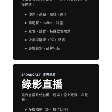
接送達。
便當、茶點、咖啡、果汁
自助餐、buffet、冷盤
素食、蔬食、特殊飲食需求
企業採購單（PO）結帳
客製餐盒、品牌包裝
BROADCAST · 即時串流
錄影直播
混合會議時代必備：現場＋線上觀眾一次照
顧。
多機攝影（2-4 機位切換）