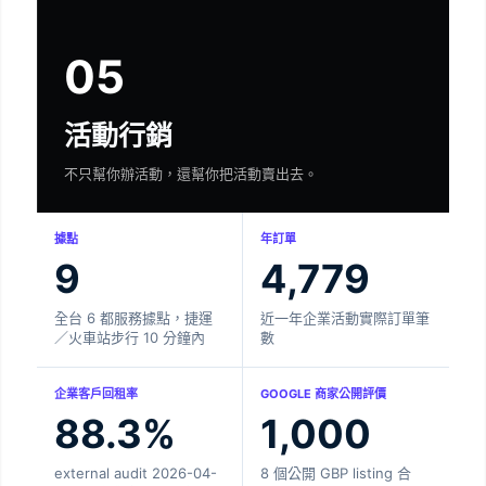
05
活動行銷
不只幫你辦活動，還幫你把活動賣出去。
據點
年訂單
9
4,779
全台 6 都服務據點，捷運
近一年企業活動實際訂單筆
／火車站步行 10 分鐘內
數
企業客戶回租率
GOOGLE 商家公開評價
88.3%
1,000
external audit 2026-04-
8 個公開 GBP listing 合