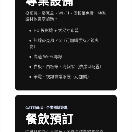
專業設備
投影機、麥克風、Wi-Fi、簡報筆免費；特殊
器材依需求加購。
HD 投影機 + 大尺寸布幕
無線麥克風 × 2（可加購手持／領夾
麥）
高速 Wi-Fi 專線
白板、白板筆、海報架（依房型配置）
筆電、視訊會議系統（可加購）
CATERING · 企業採購簽單
餐飲預訂
從早餐會到百人尾牙，全館合作餐飲夥伴直