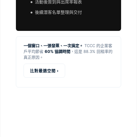
活動後簽到與出席率報表
後續潛客名單整理與交付
一個窗口、一張發票、一次搞定。
TCCC 的企業客
戶平均節省
60% 協調時間
，這是 88.3% 回租率的
真正原因。
比對最適空間 ›