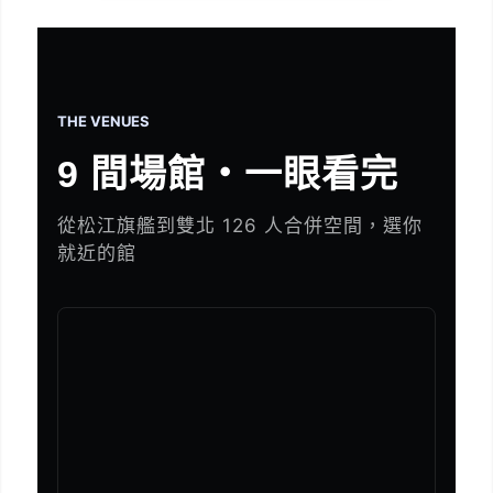
THE VENUES
9 間場館・一眼看完
從松江旗艦到雙北 126 人合併空間，選你
就近的館