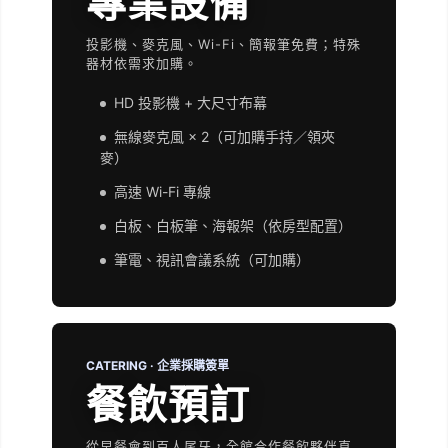
專業設備
投影機、麥克風、Wi-Fi、簡報筆免費；特殊
器材依需求加購。
HD 投影機 + 大尺寸布幕
無線麥克風 × 2（可加購手持／領夾
麥）
高速 Wi-Fi 專線
白板、白板筆、海報架（依房型配置）
筆電、視訊會議系統（可加購）
CATERING · 企業採購簽單
餐飲預訂
從早餐會到百人尾牙，全館合作餐飲夥伴直