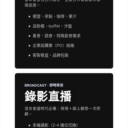
接送達。
便當、茶點、咖啡、果汁
自助餐、buffet、冷盤
素食、蔬食、特殊飲食需求
企業採購單（PO）結帳
客製餐盒、品牌包裝
BROADCAST · 即時串流
錄影直播
混合會議時代必備：現場＋線上觀眾一次照
顧。
多機攝影（2-4 機位切換）