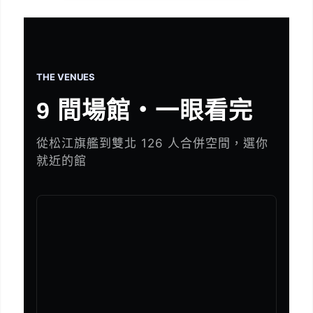
THE VENUES
9 間場館・一眼看完
從松江旗艦到雙北 126 人合併空間，選你
就近的館