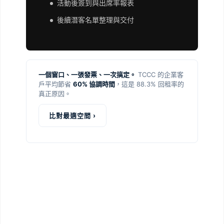
活動後簽到與出席率報表
後續潛客名單整理與交付
一個窗口、一張發票、一次搞定。
TCCC 的企業客
戶平均節省
60% 協調時間
，這是 88.3% 回租率的
真正原因。
比對最適空間 ›