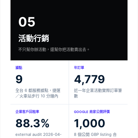
05
活動行銷
不只幫你辦活動，還幫你把活動賣出去。
據點
年訂單
9
4,779
全台 6 都服務據點，捷運
近一年企業活動實際訂單筆
／火車站步行 10 分鐘內
數
企業客戶回租率
GOOGLE 商家公開評價
88.3%
1,000
external audit 2026-04-
8 個公開 GBP listing 合