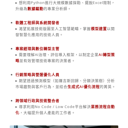
▸ 想利用Python進行大規模數據探勘、擺脫Excel限制，
升級為
數據驅動
的專業分析師。
軟體工程師與系統開發者
▸ 渴望拓展技術版圖至人工智慧範疇，掌握
模型建置
以開
發智慧化應用的技術人員。
專案經理與數位轉型主管
▸ 需要理解AI治理、評估導入框架，以制定企業
AI轉型策
略
並有效管理技術專案的決策者。
行銷策略與營運優化人員
▸ 期望透過預測模型（如羅吉斯回歸、分類決策樹）分析
市場趨勢與客戶行為，並結合
生成式AI優化流程
的菁英。
跨領域行政與技術整合者
▸ 尋求利用No Code / Low Code平台解決
業務流程自動
化
，大幅提升個人產能的工作者。