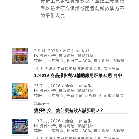
分析工具處理實驗數據，並建立預測模
型以驗證研究假設或開發創新教學方案
的學術人員。
2 8 月, 2026
/
通過：
郭 哲狼
IN
外部公告
,
最新消息
,
課程訓練
標籤：
所有課程
,
政府補助80%
,
最新消息
,
活動課
程
,
社團法人中華攝影師技能教育協會
,
講座分享
174019 商品攝影與AI輔助應用班第01期-台中
25 7 月, 2026
/
通過：
郭 哲狼
IN
外部公告
,
最新消息
,
課程訓練
標籤：
所有課程
,
最新消息
,
活動課程
,
花種子學院
,
講座分享
瘋狂社交，為什麼有效人脈那麼少？
19 7 月, 2026
/
通過：
郭 哲狼
IN
外部公告
,
最新消息
,
課程訓練
標籤：
所有課程
,
政府補助80%
,
最新消息
,
活動課
程
,
社團法人中華攝影師技能教育協會
,
講座分享