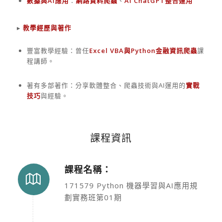
數據與AI應用
：
網路資料爬蟲
、
AI ChatGPT整合運用
▸
教學經歷與著作
豐富教學經驗：曾任
Excel VBA與Python金融資訊爬蟲
課
程講師。
著有多部著作：分享軟體整合、爬蟲技術與AI運用的
實戰
技巧
與經驗。
課程資訊
課程名稱：
171579 Python 機器學習與AI應用規
劃實務班第01期