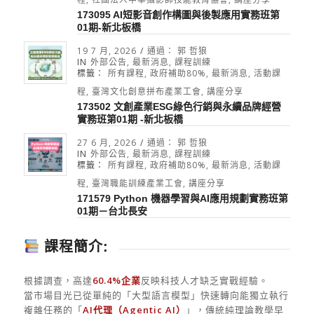
173095 AI短影音創作構圖與後製應用實務班第
01期-新北板橋
19 7 月, 2026
/
通過：
郭 哲狼
IN
外部公告
,
最新消息
,
課程訓練
標籤：
所有課程
,
政府補助80%
,
最新消息
,
活動課
程
,
臺灣文化創意拼布產業工會
,
講座分享
173502 文創產業ESG綠色行銷與永續品牌經營
實務班第01期 -新北板橋
27 6 月, 2026
/
通過：
郭 哲狼
IN
外部公告
,
最新消息
,
課程訓練
標籤：
所有課程
,
政府補助80%
,
最新消息
,
活動課
程
,
臺灣職能訓練產業工會
,
講座分享
171579 Python 機器學習與AI應用規劃實務班第
01期－台北長安
課程簡介:
根據調查，高達
60.4%企業
反映科技人才缺乏實戰經驗。
當市場目光已從單純的「大型語言模型」快速轉向能獨立執行
複雜任務的「
AI代理（Agentic AI）
」，傳統純理論教學早