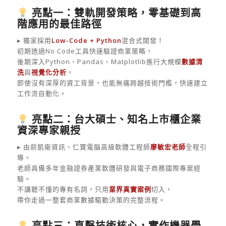
亮點一：雙軌開發策略，零基礎到高
階應用的最佳路徑
▸ 獨家採用
Low-Code + Python
混合式開發！
初期透過No Code工具快速驗證商業策略，
後期深入Python、Pandas、Matplotlib進行大規模
數據清
洗
與
視覺化分析
。
即使沒有深厚的資工背景，也能無痛跨越技術門檻，快速建立
工作流自動化。
亮點二：台大碩士、知名上市櫃企業
資深專家親授
▸ 由前凱衛資訊、仁寶電腦高級軟體工程師
廖敏宏老師
全程引
導。
老師具備多年金融證券產業軟體研發與電子商務國際專案經
驗。
不講聽不懂的專有名詞，只用
業界真實案例
切入，
帶你走過一整套商業數據驅動決策的完整流程。