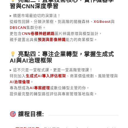
亮點三：直擊技術核心，實作機器學
習與CNN深度學習
▸ 精選市場最迫切的演算法！
從線性回歸、分類決策樹，到高階的隨機森林、
XGBoost
與
DBSCAN
集群分析。
更包含
CNN卷積神經網路
圖片辨識原理與模型設計，
親手建置出具備
預測與影像辨識
能力的商業模型。
亮點四：專注企業轉型，掌握生成式
AI與AI治理框架
▸ 這不只是一堂程式課，更是一堂高階管理課！
特別加入
生成式AI導入評估框架
、商業價值規劃、風險管理與
AI治理倫理
。
專為想成為
AI專案經理
或數位轉型主管的你，
提供最完整的轉型路徑評估與專案管理落地指南。
課程目標: