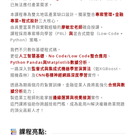
已無法應付產業需求。
本課程專為雙北地區產業缺口設計，獨家整合
專案管理+金融
專業+程式設計
三大核心，
由具豐富業界與實戰經驗的
廖敏宏老師
親自授課。
課程採用專案導向學習（PBL）
與
混合式開發（Low-Code +
Python）策略。
我們不只教你基礎程式碼，
更從
人工智慧基礎
、
No Code/Low Code整合應用
、
Python Pandas與Matplotlib數據分析
，
一路深入到
監督式與集成式機器學習演算法
（如XGBoost、
隨機森林）及
CNN卷積神經網路深度學習
實作。
透過為期兩個月的紮實訓練，金融從業人員將能強化
合規與數
據分析
能力；
製造業工程師則能掌握
邊緣運算與視覺檢測
實作。
這門課將協助你跨越技術門檻，成為能用AI解決複雜商業問題
的頂尖高薪人才！
課程亮點: