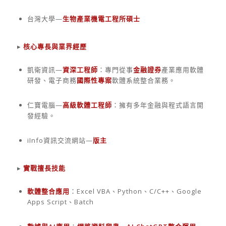
台灣大學—
生物產業機電工程所碩士
▸
核心專長與業界經歷
凱衛資訊—
資深工程師
：專門從事
金融證券
產業應用軟體
研發、電子商務
國際性專案
軟體系統整合業務。
仁寶電腦—
高級軟體工程師
：擁有多年金融與程式語言開
發經驗。
iInfo資訊交流網站—
版主
▸
實戰擅長技能
軟體整合應用
：Excel VBA、Python、C/C++、Google
Apps Script、Batch