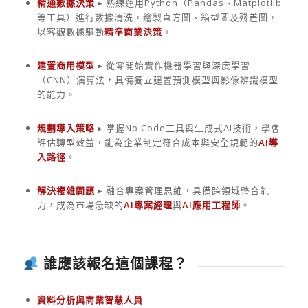
精通數據決策
▸ 熟練運用Python（Pandas、Matplotlib
等工具）進行數據清洗，繪製直方圖、箱型圖及殘差圖，
以客觀數據驅動
精準商業決策
。
建置商用模型
▸ 從零開始實作機器學習與深度學習
（CNN）演算法，具備獨立建置預測模型與影像辨識模型
的能力。
規劃導入策略
▸ 掌握No Code工具與生成式AI技術，學會
評估轉型效益，能為企業制定符合成本與安全規範的
AI導
入路徑
。
解決複雜問題
▸ 融合專案管理思維，具備跨領域整合能
力，成為市場急缺的
AI專案經理
與
AI應用工程師
。
誰應該報名這個課程？
資料分析與商業智慧人員