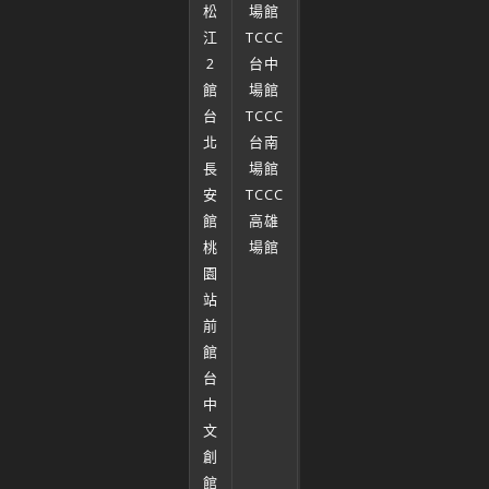
松
場館
優
江
TCCC
惠
2
台中
方
館
場館
案
台
TCCC
場
北
台南
地
長
場館
交
安
TCCC
通
館
高雄
資
桃
場館
訊
園
FAQ
站
常
前
見
館
問
台
題
中
聯
文
絡
創
我
館
們