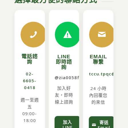
電話諮
LINE
EMAIL
詢
即時諮
聯繫
詢
02-
tccu.tpqc@gmai
@zia0058f
6605-
0418
加入好
24 小時
友，即時
內回覆您
週一至週
線上諮詢
的來信
五
09:00-
18:00
加入
寄送
LINE
Email