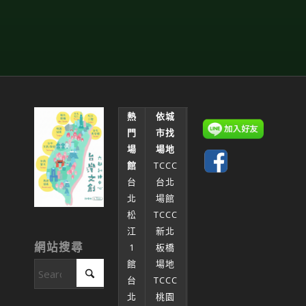
熱
依城
租
門
市找
借
場
場地
支
館
TCCC
援
台
台北
場
北
場館
地
松
TCCC
租
江
新北
用
網站搜尋
1
板橋
辦
館
場地
法
台
TCCC
場
北
桃園
地