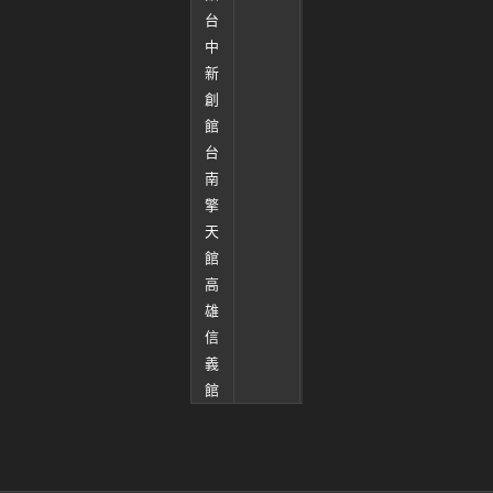
台
線
中
上
新
租
創
用
館
台
南
擎
天
館
高
雄
信
義
館