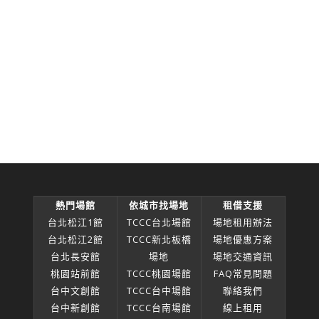
熱門場館
依城市找場地
租借支援
台北松江1館
TCCC台北場館
場地租用辦法
台北松江2館
TCCC新北板橋
場地優惠方案
台北長安館
場地
場地交通資訊
桃園站前館
TCCC桃園場館
FAQ常見問題
台中文創館
TCCC台中場館
聯絡我們
台中新創館
TCCC台南場館
線上租用