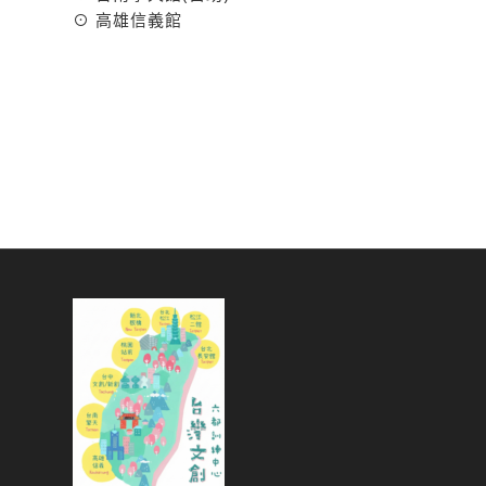
⊙
高雄信義館