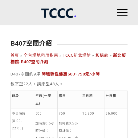
B407空間介紹
首頁
»
全台場地租用指南
»
TCCC新北場館
»
板橋館
»
新北板
橋館-B407空間介紹
B407空間約9坪
時租彈性優惠600~750元/小時
教室型22人，講座型48人。
時段
平日(一至
假日
三日租
七日租
五)
不分時段
600
750
16,800
36,000
(8:00-
加時費0.5小
加時費0.5小
22:00)
時計價：
時計價：