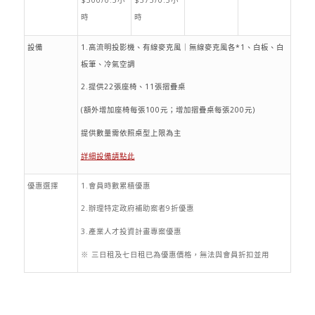
$300/0.5小
$375/0.5小
時
時
設備
1.高流明投影機、有線麥克風｜無線麥克風各*1、白板、白
板筆、冷氣空調
2.提供22張座椅、11張摺疊桌
(額外增加座椅每張100元；增加摺疊桌每張200元)
提供數量需依照桌型上限為主
詳細設備請點此
優惠選擇
1.會員時數累積優惠
2.辦理特定政府補助案者9折優惠
3.產業人才投資計畫專案優惠
※ 三日租及七日租已為優惠價格，無法與會員折扣並用