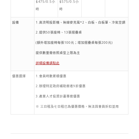
$475/0.5小
$575/0.5小
時
時
設備
1.高流明投影機、無線麥克風*2、白板、白板筆、冷氣空調
2.提供50張座椅、13張摺疊桌
(額外增加座椅每張100元；增加摺疊桌每張200元)
提供數量需依照桌型上限為主
詳細設備請點此
優惠選擇
1.會員時數累積優惠
2.辦理特定政府補助案者9折優惠
3.產業人才投資計畫專案優惠
※ 三日租及七日租已為優惠價格，無法與會員折扣並用