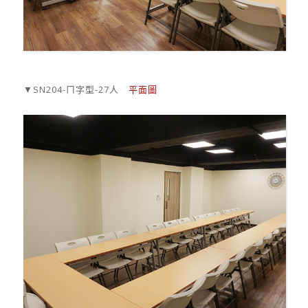
▼SN204-ㄇ字型-27人
平面圖