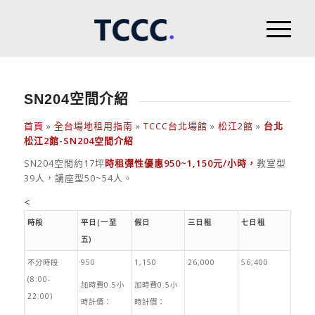
SN204空間介紹
首頁
»
全台場地租用指南
»
TCCC台北場館
»
松江2館
»
台北
松江2館-SN204空間介紹
SN204空間約17坪
時租彈性優惠950~1,150元/小時
，
教室型
39人，講座型50~54人。
<
時段
平日(一至
假日
三日租
七日租
五)
不分時段
950
1,150
26,000
56,400
(8:00-
加時費0.5小
加時費0.5小
22:00)
時計價：
時計價：