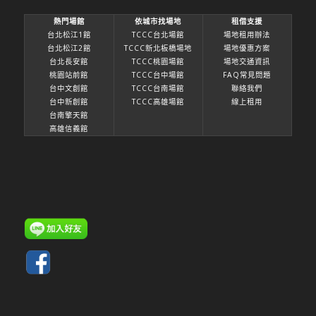
熱門場館
依城市找場地
租借支援
台北松江1館
TCCC台北場館
場地租用辦法
台北松江2館
TCCC新北板橋場地
場地優惠方案
台北長安館
TCCC桃園場館
場地交通資訊
桃園站前館
TCCC台中場館
FAQ常見問題
台中文創館
TCCC台南場館
聯絡我們
台中新創館
TCCC高雄場館
線上租用
台南擎天館
高雄信義館