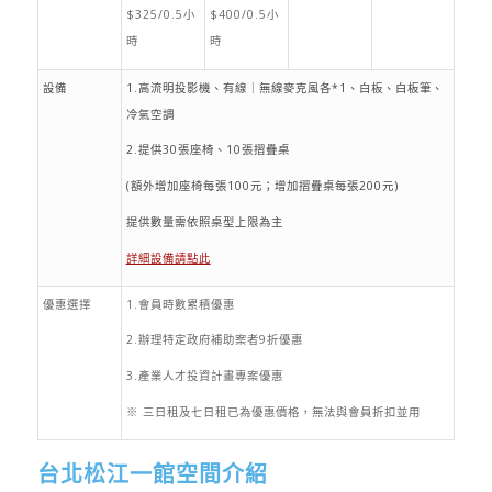
$325/0.5小
$400/0.5小
時
時
設備
1.高流明投影機、有線｜無線麥克風各*1、白板、白板筆、
冷氣空調
2.提供30張座椅、10張摺疊桌
(額外增加座椅每張100元；增加摺疊桌每張200元)
提供數量需依照桌型上限為主
詳細設備請點此
優惠選擇
1.會員時數累積優惠
2.辦理特定政府補助案者9折優惠
3.產業人才投資計畫專案優惠
※ 三日租及七日租已為優惠價格，無法與會員折扣並用
台北松江一館空間介紹