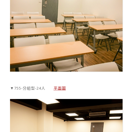
▼755-分組型-24人
平面圖