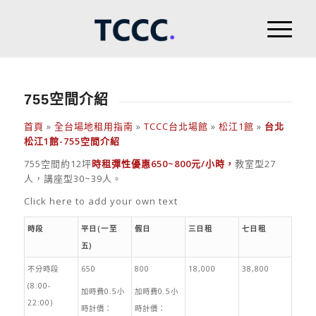
755空間介紹
首頁
»
全台場地租用指南
»
TCCC台北場館
»
松江1館
»
台北
松江1館-755空間介紹
755空間約12坪
時租彈性優惠650~800元/小時
，
教室型27
人，講座型30~39人。
Click here to add your own text
時段
平日(一至
假日
三日租
七日租
五)
不分時段
650
800
18,000
38,800
(8:00-
加時費0.5小
加時費0.5小
22:00)
時計價：
時計價：