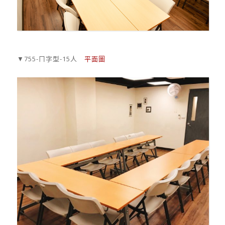
▼755-ㄇ字型-15人
平面圖