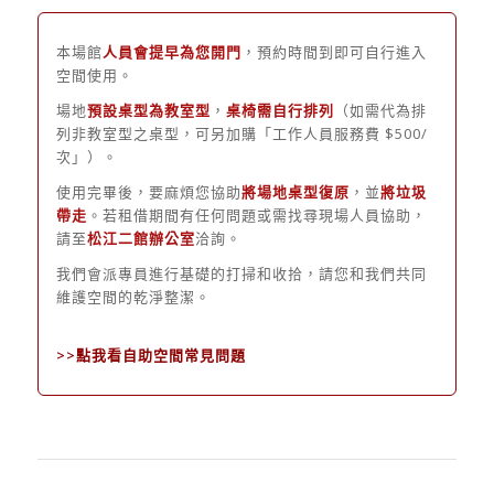
本場館
人員會提早為您開門
，預約時間到即可自行進入
空間使用。
場地
預設桌型為教室型
，
桌椅需自行排列
（如需代為排
列非教室型之桌型，可另加購「工作人員服務費 $500/
次」）。
使用完畢後，要麻煩您協助
將場地桌型復原
，並
將垃圾
帶走
。若租借期間有任何問題或需找尋現場人員協助，
請至
松江二館辦公室
洽詢。
我們會派專員進行基礎的打掃和收拾，請您和我們共同
維護空間的乾淨整潔。
>>點我看自助空間常見問題