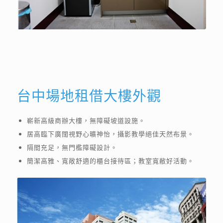
台中場地租借大樓外觀
嶄新高級商辦大樓，無障礙坡道設施。
居高臨下廣闊視野心曠神怡，攝影教學絕佳天然布景。
隔間充足，無門檻障礙設計。
簡潔高雅、寬敞舒適的櫃台接待區；教室寬敝好活動。