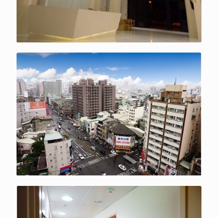
居高臨下廣闊視野心曠神怡、攝影
教學絕佳天然布景