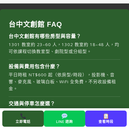
台中文創館 FAQ
台中文創館有哪些房型與容量？
1301 教室約 23–60 人，1302 教室約 18–48 人，均
可依課程切換教室型、劇院型或分組型。
設備與費用包含什麼？
平日時租 NT$600 起（依房型/時段），投影機、音
響、麥克風、玻璃白板、WiFi 全免費，不另收設備租
金。
交通與停車怎麼選？
位於台灣大道與五權路口，茄苳腳公車站步行 3–5 分
鐘；周邊有 CITY PARKING 五權博館/日興站等多處停
立即電話
LINE 諮詢
查看時段
車場，步行 1–3 分鐘可達。